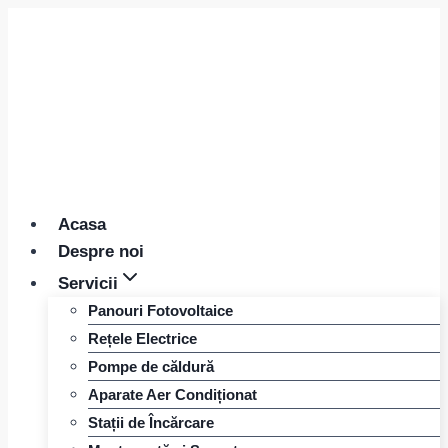
Skip
to
content
Acasa
Despre noi
Servicii
Panouri Fotovoltaice
Rețele Electrice
Pompe de căldură
Aparate Aer Condiționat
Stații de Încărcare