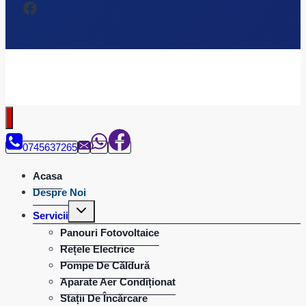
Facebook
Copyright © NovaKronos – Toate drepturile rezervate. Designed
by
StcDesign.ro
0745637265
Acasa
Despre Noi
Toggle
Servicii
child
menu
Panouri Fotovoltaice
Rețele Electrice
Pompe De Căldură
Aparate Aer Condiționat
Stații De Încărcare